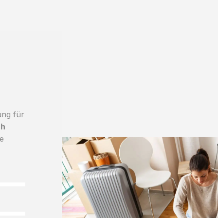
ung für
ch
le