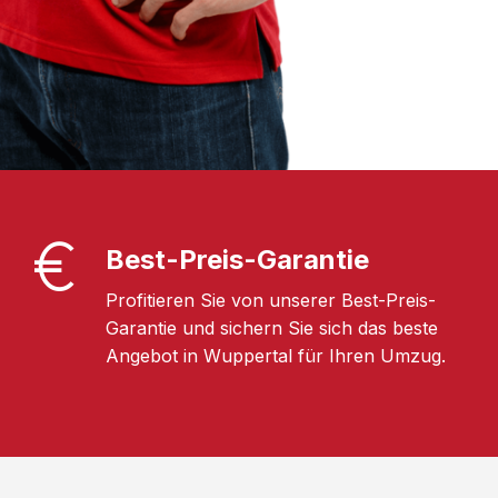
Best-Preis-Garantie
Profitieren Sie von unserer Best-Preis-
Garantie und sichern Sie sich das beste
Angebot in Wuppertal für Ihren Umzug.