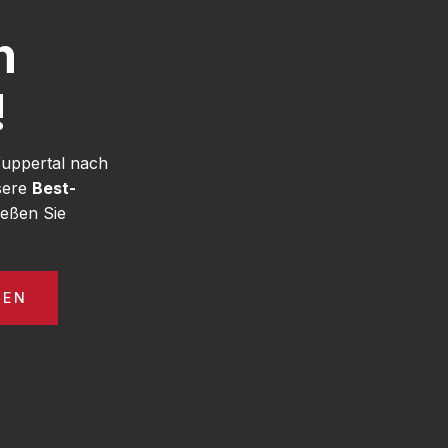
h
!
Wuppertal nach
sere
Best-
eßen Sie
GEN