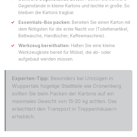
Gegenstände in kleine Kartons und leichte in große. So
bleiben die Kartons tragbar.
Essentials-Box packen:
Bereiten Sie einen Karton mit
dem Nötigsten für die erste Nacht vor (Toilettenartikel,
Bettwäsche, Handtücher, Kaffeemaschine).
Werkzeug bereithalten:
Halten Sie eine kleine
Werkzeugkiste bereit für Möbel, die ab- oder
aufgebaut werden müssen.
Experten-Tipp:
Besonders bei Umzügen in
Wuppertals hügelige Stadtteile wie Cronenberg
sollten Sie beim Packen der Kartons auf ein
maximales Gewicht von 15-20 kg achten. Das
erleichtert den Transport in Treppenhäusern
erheblich.