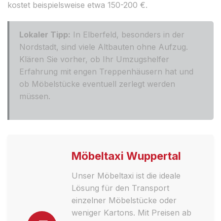
kostet beispielsweise etwa 150-200 €.
Lokaler Tipp:
In Elberfeld, besonders in der
Nordstadt, sind viele Altbauten ohne Aufzug.
Klären Sie vorher, ob Ihr Umzugshelfer
Erfahrung mit engen Treppenhäusern hat und
ob Möbelstücke eventuell zerlegt werden
müssen.
Möbeltaxi Wuppertal
Unser Möbeltaxi ist die ideale
Lösung für den Transport
einzelner Möbelstücke oder
weniger Kartons. Mit Preisen ab