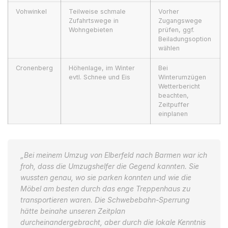
Vohwinkel
Teilweise schmale
Vorher
Zufahrtswege in
Zugangswege
Wohngebieten
prüfen, ggf.
Beiladungsoption
wählen
Cronenberg
Höhenlage, im Winter
Bei
evtl. Schnee und Eis
Winterumzügen
Wetterbericht
beachten,
Zeitpuffer
einplanen
„Bei meinem Umzug von Elberfeld nach Barmen war ich
froh, dass die Umzugshelfer die Gegend kannten. Sie
wussten genau, wo sie parken konnten und wie die
Möbel am besten durch das enge Treppenhaus zu
transportieren waren. Die Schwebebahn-Sperrung
hätte beinahe unseren Zeitplan
durcheinandergebracht, aber durch die lokale Kenntnis