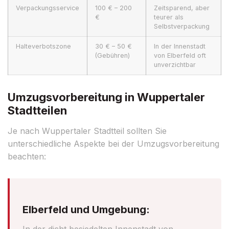
Verpackungsservice
100 € – 200
Zeitsparend, aber
€
teurer als
Selbstverpackung
Halteverbotszone
30 € – 50 €
In der Innenstadt
(Gebühren)
von Elberfeld oft
unverzichtbar
Umzugsvorbereitung in Wuppertaler
Stadtteilen
Je nach Wuppertaler Stadtteil sollten Sie
unterschiedliche Aspekte bei der Umzugsvorbereitung
beachten:
Elberfeld und Umgebung:
In der dicht besiedelten Innenstadt von