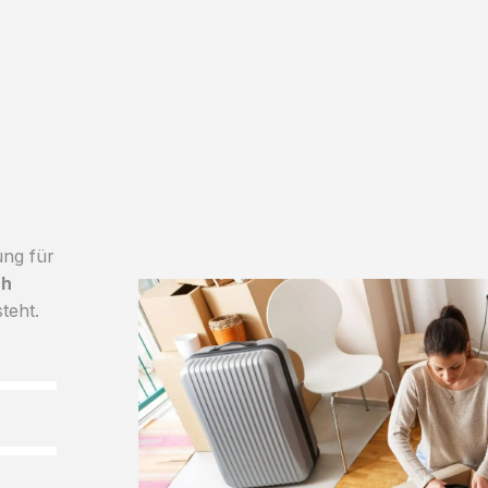
ung für
ch
teht.