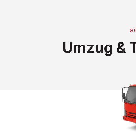
G
Umzug & T