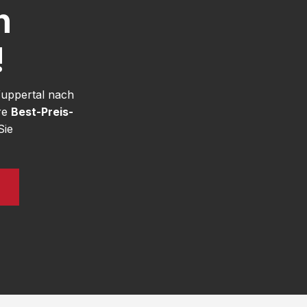
h
!
Wuppertal nach
re
Best-Preis-
Sie