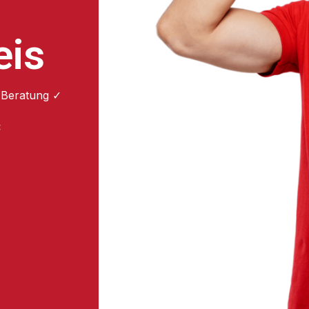
eis
 Beratung ✓
: