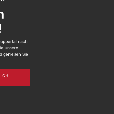
h
!
Wuppertal nach
ie unsere
d genießen Sie
ICH