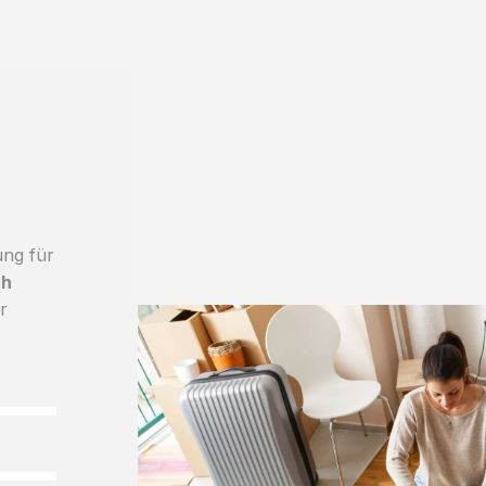
ung für
ch
r