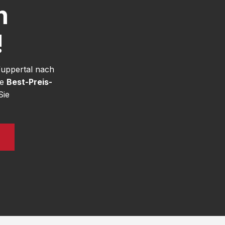
h
!
Wuppertal nach
re
Best-Preis-
Sie