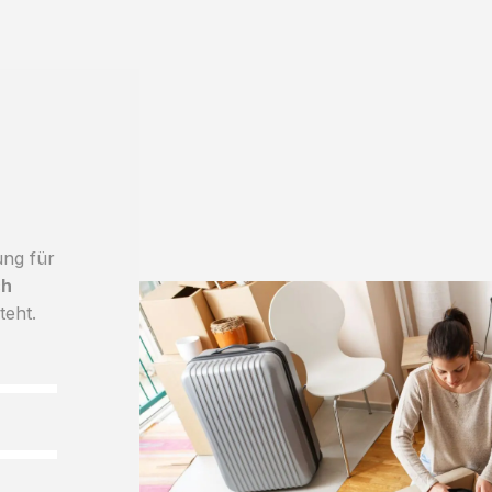
ung für
ch
teht.