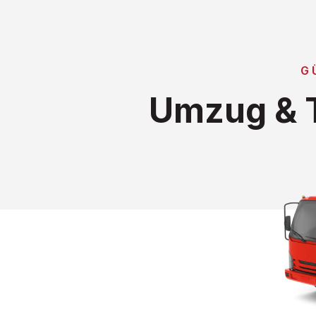
G
Umzug & T