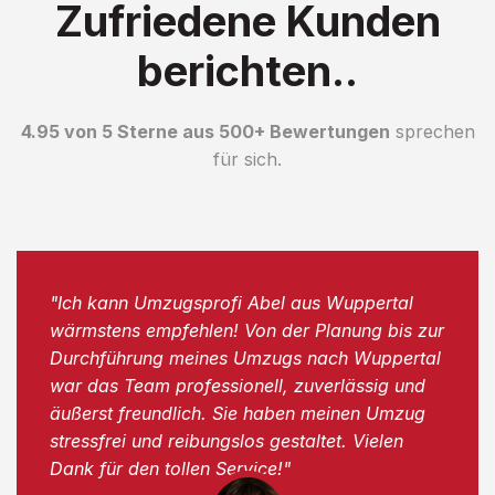
Zufriedene Kunden
berichten..
4.95 von 5 Sterne aus 500+ Bewertungen
sprechen
für sich.
"Ich kann Umzugsprofi Abel aus Wuppertal
wärmstens empfehlen! Von der Planung bis zur
Durchführung meines Umzugs nach Wuppertal
war das Team professionell, zuverlässig und
äußerst freundlich. Sie haben meinen Umzug
stressfrei und reibungslos gestaltet. Vielen
Dank für den tollen Service!"