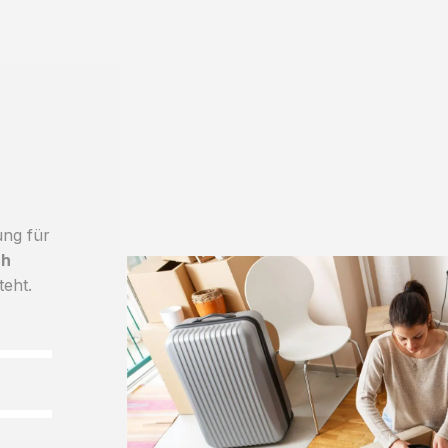
ung für
ch
teht.