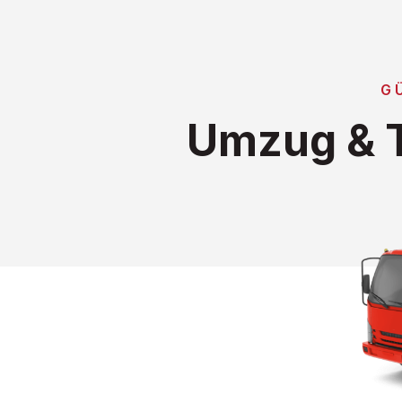
G
Umzug & T