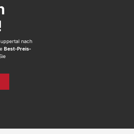
h
!
Wuppertal nach
re
Best-Preis-
Sie
N