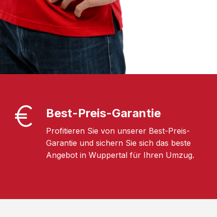
Best-Preis-Garantie
Profitieren Sie von unserer Best-Preis-
Garantie und sichern Sie sich das beste
Angebot in Wuppertal für Ihren Umzug.