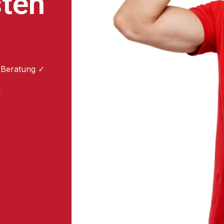
sten
 Beratung ✓
: