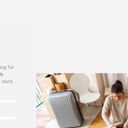
ung für
ch
 steht.