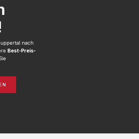
h
!
Wuppertal nach
ere
Best-Preis-
Sie
EN