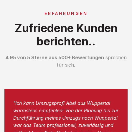
ERFAHRUNGEN
Zufriedene Kunden
berichten..
4.95 von 5 Sterne aus 500+ Bewertungen
sprechen
für sich.
"Ich kann Umzugsprofi Abel aus Wuppertal
wärmstens empfehlen! Von der Planung bis zur
Durchführung meines Umzugs nach Wuppertal
war das Team professionell, zuverlässig und