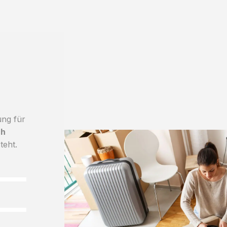
ung für
ch
teht.