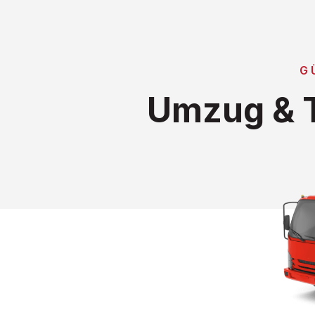
G
Umzug & T