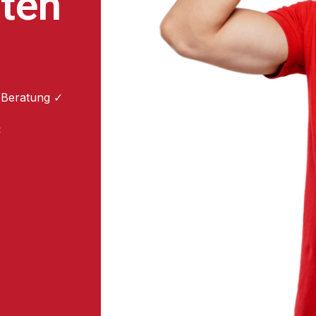
ten
 Beratung ✓
: