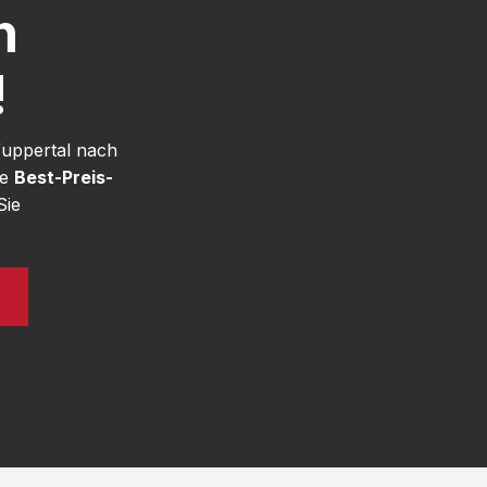
h
!
Wuppertal nach
re
Best-Preis-
Sie