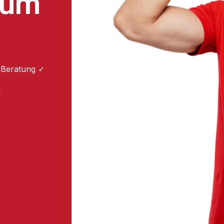
zum
 Beratung ✓
: