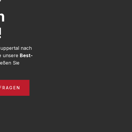
h
!
Wuppertal nach
ie unsere
Best-
eßen Sie
FRAGEN