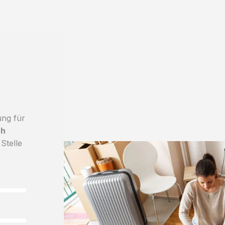
ung für
ch
 Stelle