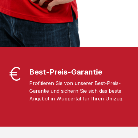
Best-Preis-Garantie
Profitieren Sie von unserer Best-Preis-
Garantie und sichern Sie sich das beste
Angebot in Wuppertal für Ihren Umzug.