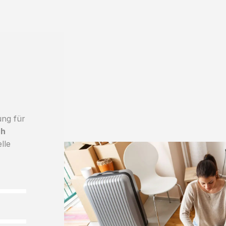
ung für
ch
lle