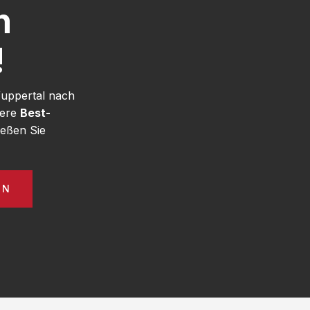
h
!
Wuppertal nach
sere
Best-
eßen Sie
EN