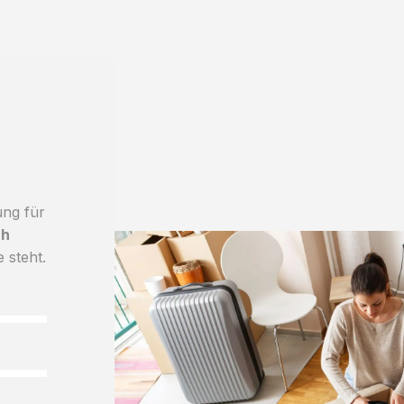
ung für
ch
e steht.