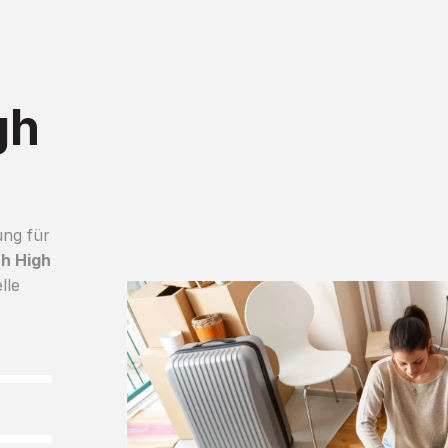
gh
ung für
h High
lle