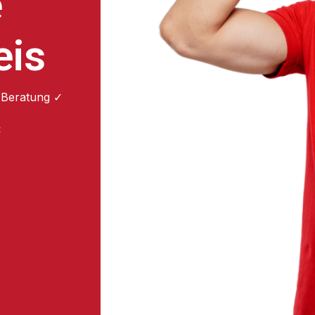
e
eis
 Beratung ✓
: