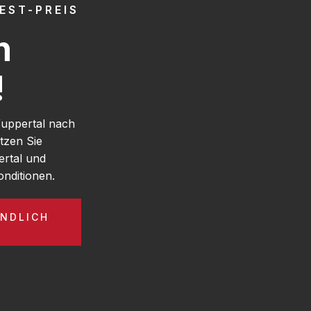
EST-PREIS
h
!
Wuppertal nach
tzen Sie
rtal und
nditionen.
NDLICH