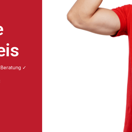
e
eis
 Beratung ✓
: