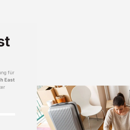
st
ung für
h East
ter