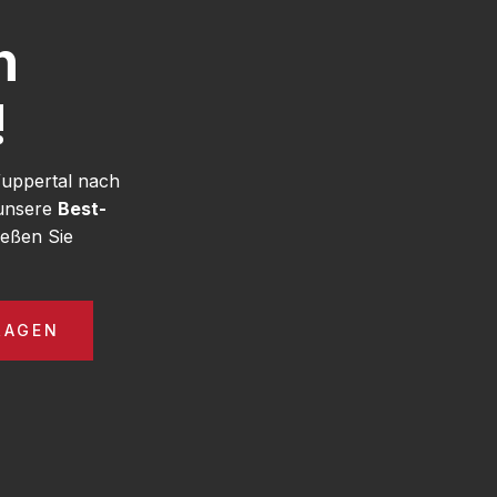
h
!
Wuppertal nach
 unsere
Best-
eßen Sie
RAGEN