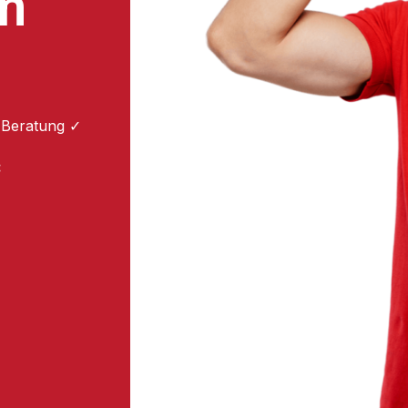
m
 Beratung ✓
: