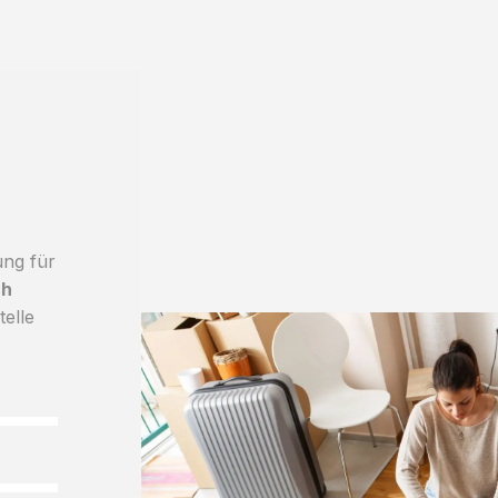
ung für
ch
telle