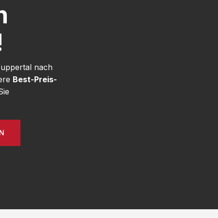
h
!
Wuppertal nach
sere
Best-Preis-
Sie
EN