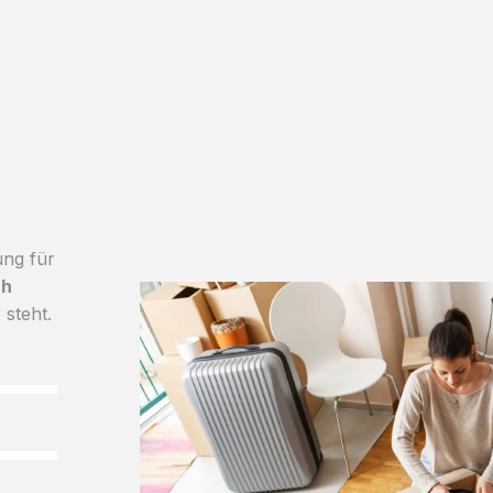
ung für
ch
 steht.