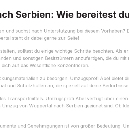
h Serbien: Wie bereitest du
en und suchst nach Unterstützung bei diesem Vorhaben? 
al steht dir dabei gerne zur Seite!
lten, solltest du einige wichtige Schritte beachten. Als ers
ständen und sonstigen Besitztümern anzufertigen, die du m
 dich auf das Wesentliche konzentrieren.
packungsmaterialien zu besorgen. Umzugsprofi Abel bietet dir
l und Schutzhüllen an, die speziell auf deine Bedürfnisse
 des Transportmittels. Umzugsprofi Abel verfügt über ein
nen Umzug von Wuppertal nach Serbien geeignet sind. Ob k
okumente und Genehmigungen ist von großer Bedeutung. Um