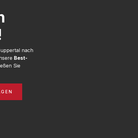
h
!
Wuppertal nach
unsere
Best-
eßen Sie
AGEN