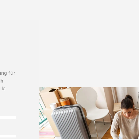
ung für
ch
lle