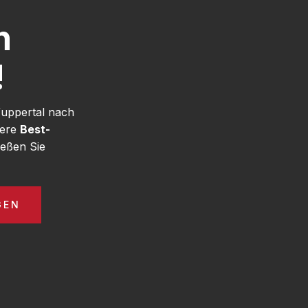
h
!
Wuppertal nach
sere
Best-
eßen Sie
GEN