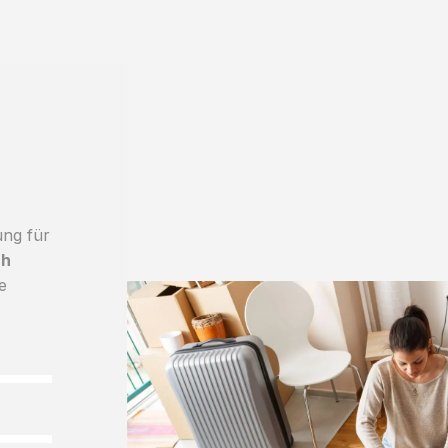
ung für
ch
e