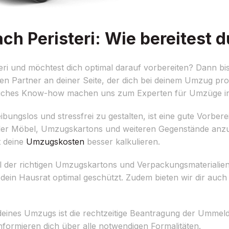
 Peristeri: Wie bereitest d
i und möchtest dich optimal darauf vorbereiten? Dann bist 
n Partner an deiner Seite, der dich bei deinem Umzug profe
reiches Know-how machen uns zum Experten für Umzüge i
ungslos und stressfrei zu gestalten, ist eine gute Vorbere
e aller Möbel, Umzugskartons und weiteren Gegenstände anz
t deine
Umzugskosten
besser kalkulieren.
hl der richtigen Umzugskartons und Verpackungsmaterialie
ein Hausrat optimal geschützt. Zudem bieten wir dir auch
g deines Umzugs ist die rechtzeitige Beantragung der Ummel
informieren dich über alle notwendigen Formalitäten.