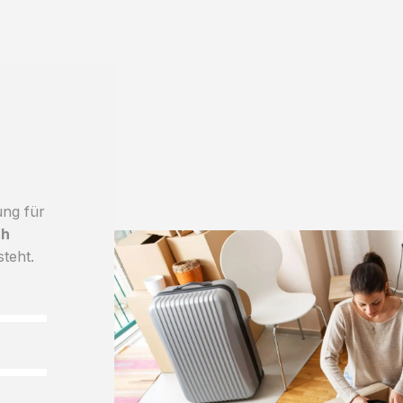
ung für
ch
steht.