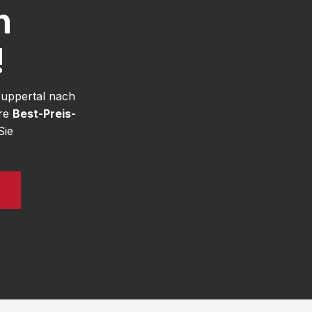
h
!
Wuppertal nach
ere
Best-Preis-
Sie